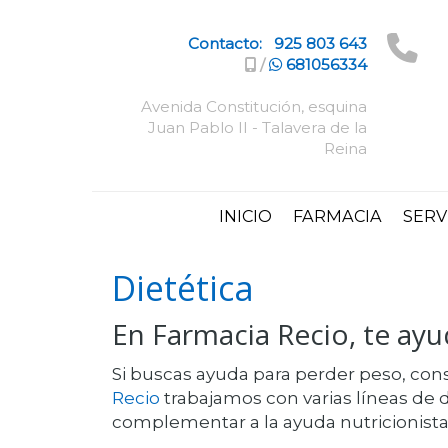
Contacto:
925 803 643
/
681056334
Avenida Constitución, esquina
Juan Pablo II - Talavera de la
Reina
INICIO
FARMACIA
SERV
Dietética
En Farmacia Recio, te ay
Si buscas ayuda para perder peso, con
Recio
trabajamos con varias líneas de d
complementar a la ayuda nutricionista