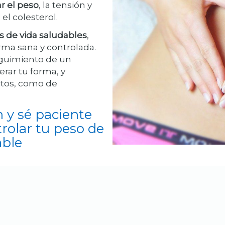
r el peso
, la tensión y
el colesterol.
s de vida saludables
,
rma sana y controlada.
eguimiento de un
erar tu forma, y
bitos, como de
n y sé paciente
rolar tu peso de
able