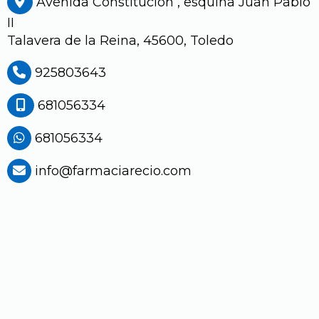
Avenida Constitución , esquina Juan Pablo
II
Talavera de la Reina,
45600,
Toledo
925803643
681056334
681056334
info
farmaciarecio.com